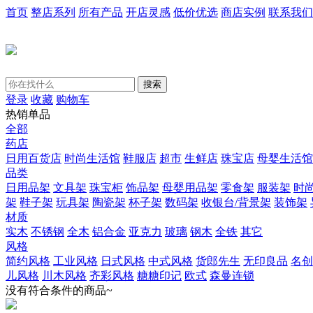
首页
整店系列
所有产品
开店灵感
低价优选
商店实例
联系我们
搜索
登录
收藏
购物车
热销单品
全部
药店
日用百货店
时尚生活馆
鞋服店
超市
生鲜店
珠宝店
母婴生活馆
品类
日用品架
文具架
珠宝柜
饰品架
母婴用品架
零食架
服装架
时
架
鞋子架
玩具架
陶瓷架
杯子架
数码架
收银台/背景架
装饰架
材质
实木
不锈钢
全木
铝合金
亚克力
玻璃
钢木
全铁
其它
风格
简约风格
工业风格
日式风格
中式风格
货郎先生
无印良品
名创
儿风格
川木风格
齐彩风格
糖糖印记
欧式
森曼连锁
没有符合条件的商品~