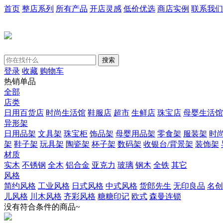
首页
整店系列
所有产品
开店灵感
低价优选
商店实例
联系我们
搜索
登录
收藏
购物车
热销单品
全部
店类
日用百货店
时尚生活馆
鞋服店
超市
生鲜店
珠宝店
母婴生活馆
异形架
日用品架
文具架
珠宝柜
饰品架
母婴用品架
零食架
服装架
时
架
鞋子架
玩具架
陶瓷架
杯子架
数码架
收银台/背景架
装饰架
材质
实木
不锈钢
全木
铝合金
亚克力
玻璃
钢木
全铁
其它
风格
简约风格
工业风格
日式风格
中式风格
货郎先生
无印良品
名创
儿风格
川木风格
齐彩风格
糖糖印记
欧式
森曼连锁
没有符合条件的商品~